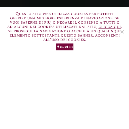
Questo sito web utilizza cookies per poterti
offrire una migliore esperienza di navigazione. Se
vuoi saperne di più, o negare il consenso a tutti o
ad alcuni dei cookies utilizzati dal sito,
clicca qui
.
Se prosegui la navigazione o accedi a un qualunque
elemento sottostante questo banner, acconsenti
all’uso dei cookies.
Accetto
Villa a Sesta
è un sogno che nasce dal cuore e che ti
proietterà direttamente nel glorioso e maestoso paesaggio
del Chianti, in Toscana. Un viaggio nel cuore dell’Italia
che diventa
un’esperienza nella meraviglia
.
Non solo soggiorni; non solo degustazioni e cibo; non solo
vino.